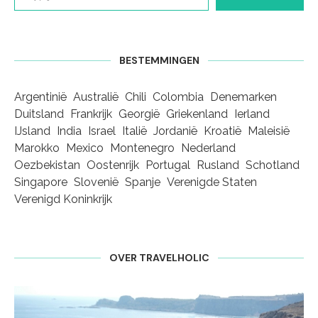
BESTEMMINGEN
Argentinië
Australië
Chili
Colombia
Denemarken
Duitsland
Frankrijk
Georgië
Griekenland
Ierland
IJsland
India
Israel
Italië
Jordanië
Kroatië
Maleisië
Marokko
Mexico
Montenegro
Nederland
Oezbekistan
Oostenrijk
Portugal
Rusland
Schotland
Singapore
Slovenië
Spanje
Verenigde Staten
Verenigd Koninkrijk
OVER TRAVELHOLIC