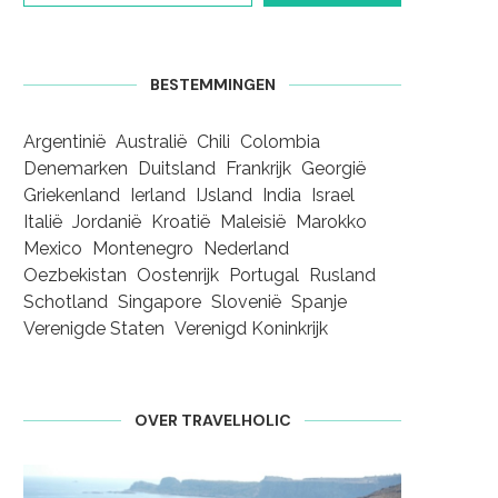
BESTEMMINGEN
Argentinië
Australië
Chili
Colombia
Denemarken
Duitsland
Frankrijk
Georgië
Griekenland
Ierland
IJsland
India
Israel
Italië
Jordanië
Kroatië
Maleisië
Marokko
Mexico
Montenegro
Nederland
Oezbekistan
Oostenrijk
Portugal
Rusland
Schotland
Singapore
Slovenië
Spanje
Verenigde Staten
Verenigd Koninkrijk
OVER TRAVELHOLIC