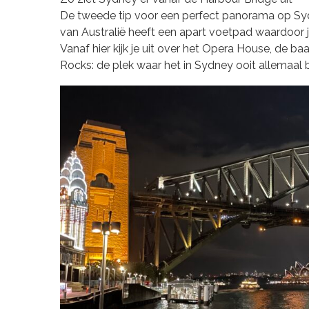
De tweede tip voor een perfect panorama op Sydn
van Australië heeft een apart voetpad waardoor je
Vanaf hier kijk je uit over het Opera House, de b
Rocks: de plek waar het in Sydney ooit allemaal 