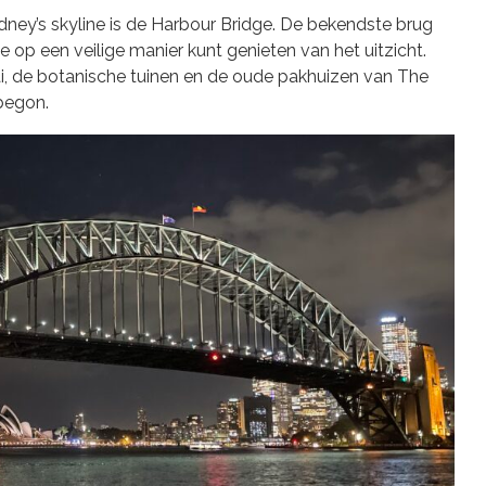
ey’s skyline is de Harbour Bridge. De bekendste brug
 op een veilige manier kunt genieten van het uitzicht.
aai, de botanische tuinen en de oude pakhuizen van The
begon.