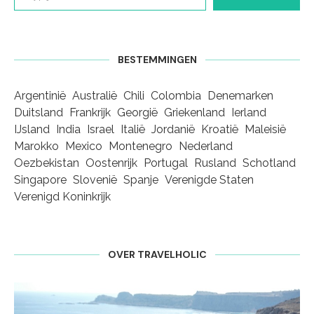
BESTEMMINGEN
Argentinië
Australië
Chili
Colombia
Denemarken
Duitsland
Frankrijk
Georgië
Griekenland
Ierland
IJsland
India
Israel
Italië
Jordanië
Kroatië
Maleisië
Marokko
Mexico
Montenegro
Nederland
Oezbekistan
Oostenrijk
Portugal
Rusland
Schotland
Singapore
Slovenië
Spanje
Verenigde Staten
Verenigd Koninkrijk
OVER TRAVELHOLIC