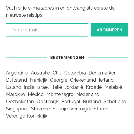
Vul hier je e-mailadres in en ontvang als eerste de
nieuwste reistips.
Typ je e-mail...
ABONNEREN
BESTEMMINGEN
Argentinië
Australië
Chili
Colombia
Denemarken
Duitsland
Frankrijk
Georgië
Griekenland
Ierland
IJsland
India
Israel
Italië
Jordanië
Kroatië
Maleisië
Marokko
Mexico
Montenegro
Nederland
Oezbekistan
Oostenrijk
Portugal
Rusland
Schotland
Singapore
Slovenië
Spanje
Verenigde Staten
Verenigd Koninkrijk