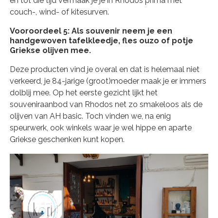
en tot die tijd vermaak je je in Rhodos prima met
couch-, wind- of kitesurven.
Vooroordeel 5: Als souvenir neem je een
handgewoven tafelkleedje, fles ouzo of potje
Griekse olijven mee.
Deze producten vind je overal en dat is helemaal niet
verkeerd, je 84-jarige (groot)moeder maak je er immers
dolblij mee. Op het eerste gezicht lijkt het
souveniraanbod van Rhodos net zo smakeloos als de
olijven van AH basic. Toch vinden we, na enig
speurwerk, ook winkels waar je wel hippe en aparte
Griekse geschenken kunt kopen.