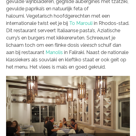
gevulde wijnbladeren, gegrilde aubergines met tzatziki,
gevulde paprika’s en natuurlijk feta of
haloumi. Vegetarisch hoofdgerechten met een
internationale twist eet je bij
To Marouli
in Rhodos-stad.
Dit restaurant serveert Italiaanse pasta’s, Aziatische
curry’s en burgers met kikkererwten. Schreeuwt je
lichaam toch om een flinke dosis
vleesch
schuif dan
aan bij restaurant
Manolis
in Faliraki. Naast de nationale
klassiekers als souvlaki en kleftiko staat er ook geit op
het menu. Het vlees is mals en goed gekruid.